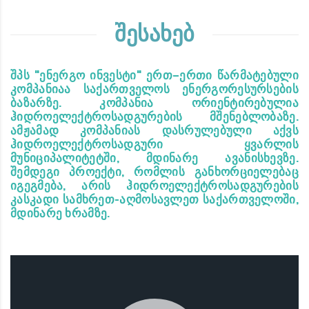
შესახებ
შპს "ენერგო ინვესტი" ერთ–ერთი წარმატებული
კომპანიაა საქართველოს ენერგორესურსების
ბაზარზე. კომპანია ორიენტირებულია
ჰიდროელექტროსადგურების მშენებლობაზე.
ამჟამად კომპანიას დასრულებული აქვს
ჰიდროელექტროსადგური ყვარლის
მუნიციპალიტეტში, მდინარე ავანისხევზე.
შემდეგი პროექტი, რომლის განხორციელებაც
იგეგმება, არის ჰიდროელექტროსადგურების
კასკადი სამხრეთ-აღმოსავლეთ საქართველოში,
მდინარე ხრამზე.